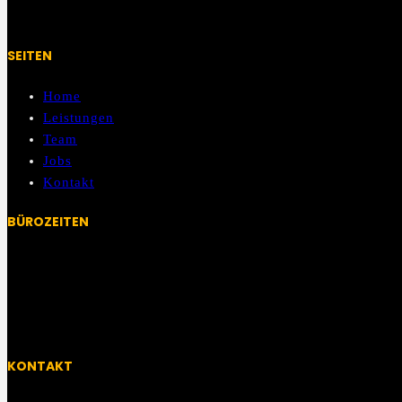
SEITEN
Home
Leistungen
Team
Jobs
Kontakt
BÜROZEITEN
Mo – Fr:
08:00 Uhr – 13:00 Uhr
13:00 Uhr – 14:00 Uhr Mittagspause
14:00 Uhr – 17:30 Uhr
KONTAKT