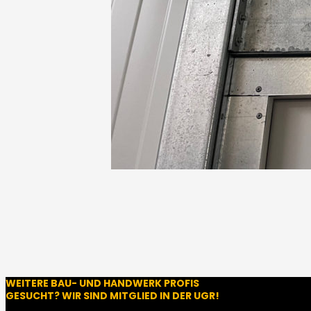
WEITERE BAU- UND HANDWERK PROFIS
GESUCHT? WIR SIND MITGLIED IN DER UGR!