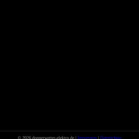
© 2026 donnerwetter-elektro.de |
Impressum
|
Datenschutz