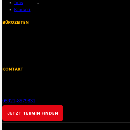
Jobs
Kontakt
BÜROZEITEN
Mo – Fr:
08:00 Uhr – 13:00 Uhr
13:00 Uhr – 14:00 Uhr Mittagspause
14:00 Uhr – 17:30 Uhr
KONTAKT
Grafschaft – Emsland
Heinrich Hertz Str. 18, 48531 Nordhorn
05921-8579831
kontakt@donnerwetter-elektro.de
JETZT TERMIN FINDEN