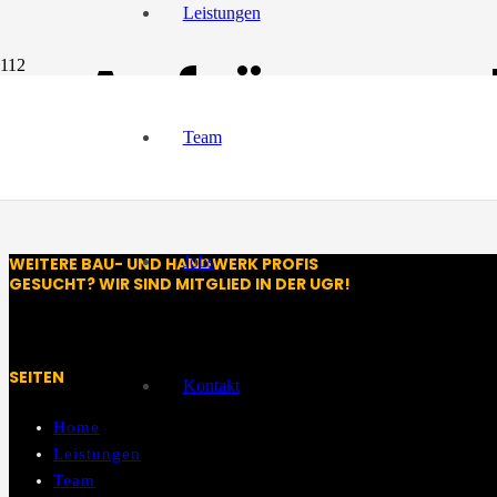
Leistungen
Aufräumen b
Team
Wo zu Beginn noch einfach etliche Kabel aus der Decke hingen, hat un
aus!
Jobs
WEITERE BAU- UND HANDWERK PROFIS
GESUCHT? WIR SIND MITGLIED IN DER UGR!
SEITEN
Kontakt
Home
Leistungen
Team